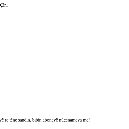
Çîn.
ameyê re têne şandin, bibin aboneyê nûçenameya me!