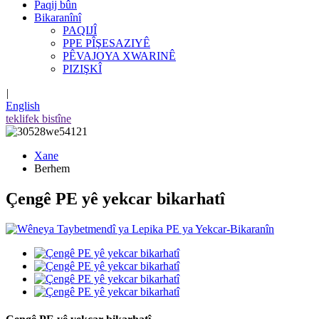
Paqij bûn
Bikaranînî
PAQIJÎ
PPE PÎŞESAZIYÊ
PÊVAJOYA XWARINÊ
PIZIŞKÎ
|
English
teklifek bistîne
Xane
Berhem
Çengê PE yê yekcar bikarhatî