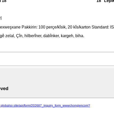
î 18
18″ Lepik
î
 nexweşxane Pakkirin: 100 perçe/kîsik, 20 kîs/karton Standard:
gê zelal, Çîn, hilberîner, dabînker, kargeh, biha.