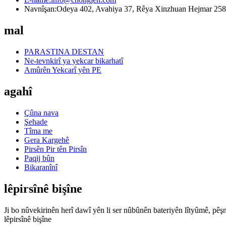
Navnîşan:
Odeya 402, Avahiya 37, Rêya Xinzhuan Hejmar 258, 
mal
PARASTINA DESTAN
Ne-tevnkirî ya yekcar bikarhatî
Amûrên Yekcarî yên PE
agahî
Çûna nava
Şehade
Tîma me
Gera Kargehê
Pirsên Pir tên Pirsîn
Paqij bûn
Bikaranînî
lêpirsînê bişîne
Ji bo nûvekirinên herî dawî yên li ser nûbûnên bateriyên lîtyûmê, pêş
lêpirsînê bişîne