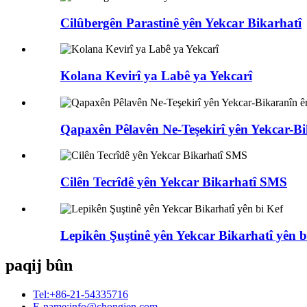
Cilûbergên Parastinê yên Yekcar Bikarhatî
Kolana Kevirî ya Labê ya Yekcarî
Qapaxên Pêlavên Ne-Teşekirî yên Yekcar-Bi
Cilên Tecrîdê yên Yekcar Bikarhatî SMS
Lepikên Şuştinê yên Yekcar Bikarhatî yên b
paqij bûn
Tel:
+86-21-54335716
E-name:
info@chongjen.com