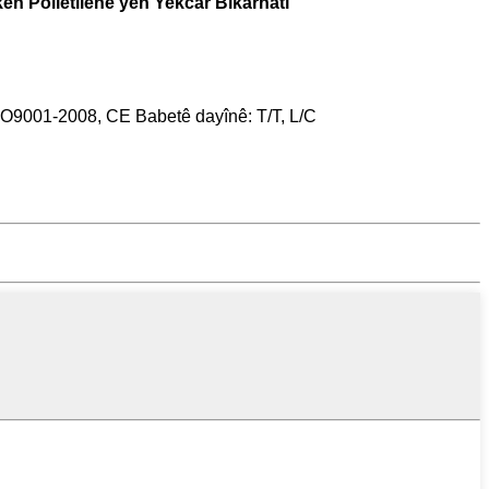
ên Polîetîlenê yên Yekcar Bikarhatî
 ISO9001-2008, CE Babetê dayînê: T/T, L/C