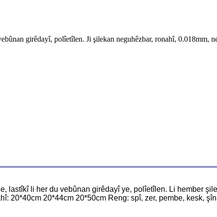
vebûnan ​​girêdayî, polîetîlen. Ji şilekan neguhêzbar, ronahî, 0.018mm, n
, lastîkî li her du vebûnan ​​girêdayî ye, polîetîlen. Li hember şi
20*40cm 20*44cm 20*50cm Reng: spî, zer, pembe, kesk, şîn, po