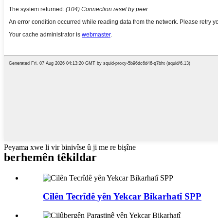
Peyama xwe li vir binivîse û ji me re bişîne
berhemên têkildar
Cilên Tecrîdê yên Yekcar Bikarhatî SPP