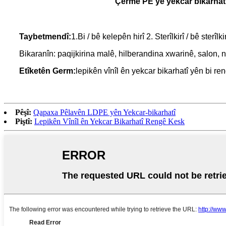
Çermê PE yê yekcar bikarhat
Taybetmendî:
1.Bi / bê kelepên hirî 2. Sterîlkirî / bê sterîlkir
Bikaranîn: paqijkirina malê, hilberandina xwarinê, salon,
Etîketên Germ:
lepikên vînîl ên yekcar bikarhatî yên bi ren
Pêşî:
Qapaxa Pêlavên LDPE yên Yekcar-bikarhatî
Piştî:
Lepikên Vînîl ên Yekcar Bikarhatî Rengê Kesk