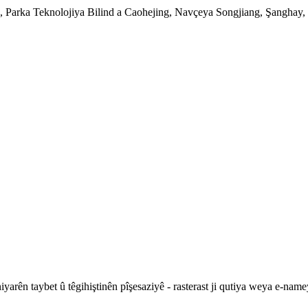
Parka Teknolojiya Bilind a Caohejing, Navçeya Songjiang, Şanghay, 
niyarên taybet û têgihiştinên pîşesaziyê - rasterast ji qutiya weya e-n