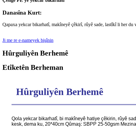
Çengê PE yê yekcar bikarhatî
Danasîna Kurt:
Qapaxa yekcar bikarhatî, makîneyê çêkirî, rûyê sade, lastîkî li her du 
Ji me re e-nameyek bişînin
Hûrguliyên Berhemê
Etîketên Berheman
Hûrguliyên Berhemê
Qola yekcar bikarhatî, bi makîneyê hatiye çêkirin, rûyê sade
kesk, dema ku, 20*40cm Qûmaş: SBPP 25-50gsm Mezinahî: 