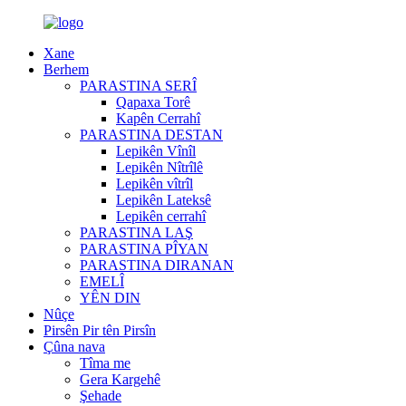
Xane
Berhem
PARASTINA SERÎ
Qapaxa Torê
Kapên Cerrahî
PARASTINA DESTAN
Lepikên Vînîl
Lepikên Nîtrîlê
Lepikên vîtrîl
Lepikên Lateksê
Lepikên cerrahî
PARASTINA LAŞ
PARASTINA PÎYAN
PARASTINA DIRANAN
EMELÎ
YÊN DIN
Nûçe
Pirsên Pir tên Pirsîn
Çûna nava
Tîma me
Gera Kargehê
Şehade