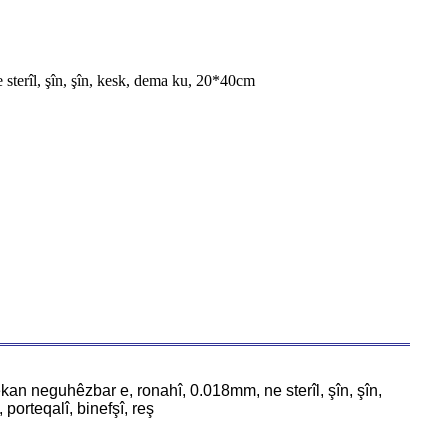
e sterîl, şîn, şîn, kesk, dema ku, 20*40cm
lekan neguhêzbar e, ronahî, 0.018mm, ne sterîl, şîn, şîn,
rteqalî, binefşî, reş